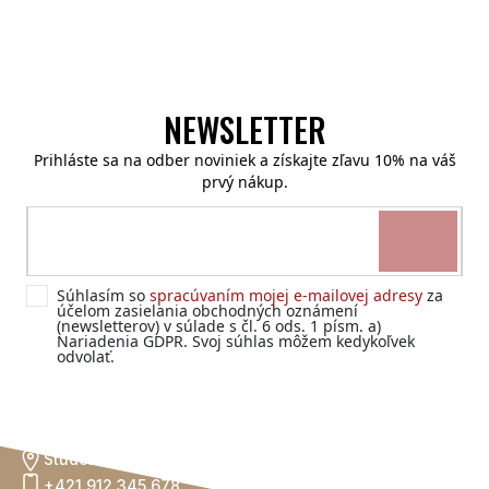
NEWSLETTER
Prihláste sa na odber noviniek a získajte zľavu 10% na váš
prvý nákup.
Súhlasím so
spracúvaním mojej e-mailovej adresy
za
účelom zasielania obchodných oznámení
(newsletterov) v súlade s čl. 6 ods. 1 písm. a)
Nariadenia GDPR. Svoj súhlas môžem kedykoľvek
odvolať.
KONTAKTUJTE NÁS
Studentská 1
+421 912 345 678